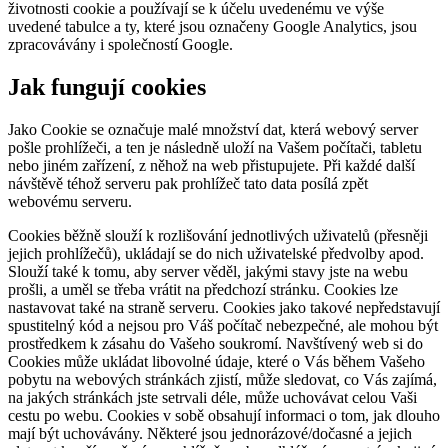
životnosti cookie a používají se k účelu uvedenému ve výše
uvedené tabulce a ty, které jsou označeny Google Analytics, jsou
zpracovávány i společností Google.
Jak fungují cookies
Jako Cookie se označuje malé množství dat, která webový server
pošle prohlížeči, a ten je následně uloží na Vašem počítači, tabletu
nebo jiném zařízení, z něhož na web přistupujete. Při každé další
návštěvě téhož serveru pak prohlížeč tato data posílá zpět
webovému serveru.
Cookies běžně slouží k rozlišování jednotlivých uživatelů (přesněji
jejich prohlížečů), ukládají se do nich uživatelské předvolby apod.
Slouží také k tomu, aby server věděl, jakými stavy jste na webu
prošli, a uměl se třeba vrátit na předchozí stránku. Cookies lze
nastavovat také na straně serveru. Cookies jako takové nepředstavují
spustitelný kód a nejsou pro Váš počítač nebezpečné, ale mohou být
prostředkem k zásahu do Vašeho soukromí. Navštívený web si do
Cookies může ukládat libovolné údaje, které o Vás během Vašeho
pobytu na webových stránkách zjistí, může sledovat, co Vás zajímá,
na jakých stránkách jste setrvali déle, může uchovávat celou Vaši
cestu po webu. Cookies v sobě obsahují informaci o tom, jak dlouho
mají být uchovávány. Některé jsou jednorázové/dočasné a jejich