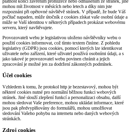
platnost končí zavřením prohlížeče nebo odhlášením ze stránek, jiné
mohou mít životnost v měsících nebo letech a díky nim jste
rozpoznáni při opětovné návštěvě stránek. V případě, že bude Váš
počítač napaden, může útočník z cookies získat vaše osobní údaje a
může se Vaší identitou v některých případech prokázat webovému
serveru, který navštěvujete.
Provozovateli webu je legislativou uloženo návštěvníky webu o
použití cookies informovat, což tímto textem činíme. Z pohledu
legislativy (GDPR) jsou cookies, pomocí kterých lze identikovat
uživatele nebo zařízení, které uživatel používá osobními údaji, a s
jako takové je provozovatel webu povinen chránit a jejich
zpracování je možné jen za dodržení zákonných podmínek.
Účel cookies
Vzhledem k tomu, že protokol http je bezestavový, mohou být
některé cookies nutné pro normální běžnou funkci webových
stránek. Jiné slouží zlepšení funkcí a personalizaci obsahu, další
mohou sledovat Vaše preference, mohou ukládat informace, které
jsou pak předvyplňovány do formulářů, mohou umožňovat
sledování Vašeho pohybu na internetu nebo daných webových
stránkách.
Zdroj cookies