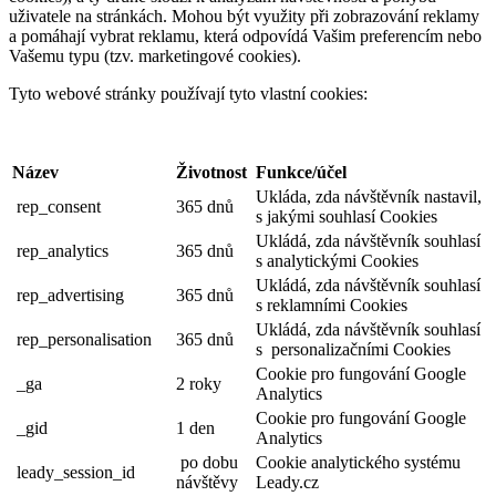
uživatele na stránkách. Mohou být využity při zobrazování reklamy
a pomáhají vybrat reklamu, která odpovídá Vašim preferencím nebo
Vašemu typu (tzv. marketingové cookies).
Tyto webové stránky používají tyto vlastní cookies:
Název
Životnost
Funkce/účel
Ukláda, zda návštěvník nastavil,
rep_consent
365 dnů
s jakými souhlasí Cookies
Ukládá, zda návštěvník souhlasí
rep_analytics
365 dnů
s analytickými Cookies
Ukládá, zda návštěvník souhlasí
rep_advertising
365 dnů
s reklamními Cookies
Ukládá, zda návštěvník souhlasí
rep_personalisation
365 dnů
s personalizačními Cookies
Cookie pro fungování Google
_ga
2 roky
Analytics
Cookie pro fungování Google
_gid
1 den
Analytics
po dobu
Cookie analytického systému
leady_session_id
návštěvy
Leady.cz