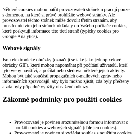
Některé cookies mohou patřit provozovateli stránek a pracují pouze
s doménou, na které si právě prohlížíte webové stránky. Ale
provozovatel těchto stránek může dovolit třetím stranám, aby
prostřednictvím jeho stránek ukládaly do Vašeho počítače cookies,
které poskytují informace této třetí straně (typicky cookies pro
Google Analytics).
Webové signály
Jsou elektronické obrázky (označují se také jako jednopixelové
obrázky GIF), které mohou napomáhat při počítání uživatelů, kteří
tyto weby navštíví, a počítat nebo sledovat některé jejich aktivity.
Mohou být také součástí propagačních e-mailových zpráv nebo
informačních zpravodajů, aby bylo možno zjistit, zda byly přečteny
a zda byly případně využity obsažené odkazy.
Zákonné podmínky pro použití cookies
Provozovatel je povinen srozumitelnou formou informovat o
použití cookies a webových signálů (dále jen cookies).
Provozovatel je povinen si vyžádat souhlas s použitím cookies