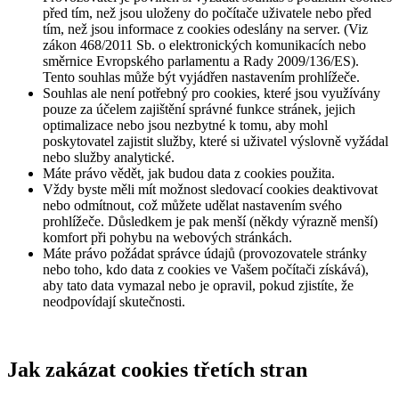
před tím, než jsou uloženy do počítače uživatele nebo před
tím, než jsou informace z cookies odeslány na server. (Viz
zákon 468/2011 Sb. o elektronických komunikacích nebo
směrnice Evropského parlamentu a Rady 2009/136/ES).
Tento souhlas může být vyjádřen nastavením prohlížeče.
Souhlas ale není potřebný pro cookies, které jsou využívány
pouze za účelem zajištění správné funkce stránek, jejich
optimalizace nebo jsou nezbytné k tomu, aby mohl
poskytovatel zajistit služby, které si uživatel výslovně vyžádal
nebo služby analytické.
Máte právo vědět, jak budou data z cookies použita.
Vždy byste měli mít možnost sledovací cookies deaktivovat
nebo odmítnout, což můžete udělat nastavením svého
prohlížeče. Důsledkem je pak menší (někdy výrazně menší)
komfort při pohybu na webových stránkách.
Máte právo požádat správce údajů (provozovatele stránky
nebo toho, kdo data z cookies ve Vašem počítači získává),
aby tato data vymazal nebo je opravil, pokud zjistíte, že
neodpovídají skutečnosti.
Jak zakázat cookies třetích stran