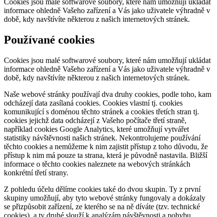
Cookies jsou malé softwarové soubory, které nám umožňují ukládat
informace ohledně Vašeho zařízení a Vás jako uživatele výhradně v
době, kdy navštívíte některou z našich internetových stránek.
Používané cookies
Cookies jsou malé softwarové soubory, které nám umožňují ukládat
informace ohledně Vašeho zařízení a Vás jako uživatele výhradně v
době, kdy navštívíte některou z našich internetových stránek.
Naše webové stránky používají dva druhy cookies, podle toho, kam
odcházejí data zasílaná cookies. Cookies vlastní tj. cookies
komunikující s doménou těchto stránek a cookies třetích stran tj.
cookies jejichž data odcházejí z Vašeho počítače třetí straně,
například cookies Google Analytics, které umožňují vytvářet
statistiky návštěvnosti našich stránek. Nekontrolujeme používání
těchto cookies a nemůžeme k nim zajistit přístup z toho důvodu, že
přístup k nim má pouze ta strana, která je původně nastavila. Bližší
informace o těchto cookies naleznete na webových stránkách
konkrétní třetí strany.
Z pohledu účelu dělíme cookies také do dvou skupin. Ty z první
skupiny umožňují, aby tyto webové stránky fungovaly a dokázaly
se přizpůsobit zařízení, ze kterého se na ně díváte (tzv. technické
cookies), a ty druhé slouží k analýzám návštěvnosti a pohybu