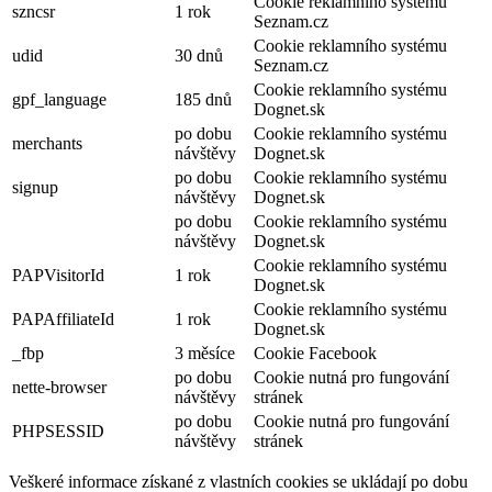
Cookie reklamního systému
szncsr
1 rok
Seznam.cz
Cookie reklamního systému
udid
30 dnů
Seznam.cz
Cookie reklamního systému
gpf_language
185 dnů
Dognet.sk
po dobu
Cookie reklamního systému
merchants
návštěvy
Dognet.sk
po dobu
Cookie reklamního systému
signup
návštěvy
Dognet.sk
po dobu
Cookie reklamního systému
návštěvy
Dognet.sk
Cookie reklamního systému
PAPVisitorId
1 rok
Dognet.sk
Cookie reklamního systému
PAPAffiliateId
1 rok
Dognet.sk
_fbp
3 měsíce
Cookie Facebook
po dobu
Cookie nutná pro fungování
nette-browser
návštěvy
stránek
po dobu
Cookie nutná pro fungování
PHPSESSID
návštěvy
stránek
Veškeré informace získané z vlastních cookies se ukládají po dobu